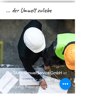
... der Umwelt zuliebe
Die
TAK – Umweltservice GmbH
ist
Ihr Fachbetrieb für die Wartung,
Reinigung, Reparatur und Sanierung
aller Arten von Tanks, Behältern,
technischen Anlagen, Abflüssen,