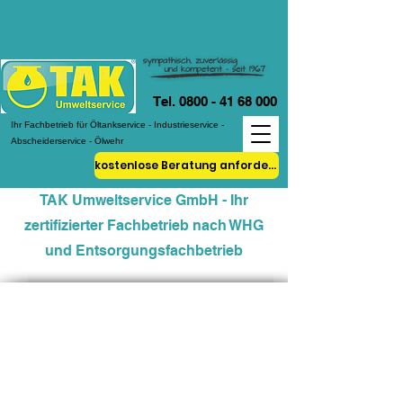
Tel. 0800 - 41 68 000
Ihr Fachbetrieb für Öltankservice - Industrieservice -
Abscheiderservice - Ölwehr
kostenlose Beratung anfordern!
TAK Umweltservice GmbH - Ihr
zertifizierter Fachbetrieb nach WHG
und Entsorgungsfachbetrieb
Zertifikate &
Bescheinigungen
Urkunde – Qualität durch Ausbildung
Eintragung im Handelsregister