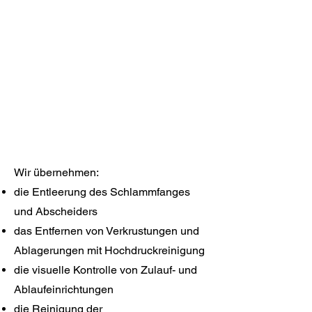
Ihre Anlage langfristig funktionsfähig
zu halten.
Die alle 5 Jahre vorgeschriebene
Dichtheitsprüfung durch einen
Sachverständigen sicher zu
bestehen.
Wir übernehmen:
die Entleerung des Schlammfanges
und Abscheiders
das Entfernen von Verkrustungen und
Ablagerungen mit Hochdruckreinigung
die visuelle Kontrolle von Zulauf- und
Ablaufeinrichtungen
die Reinigung der