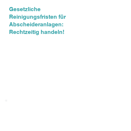
Gesetzliche
Reinigungsfristen für
Abscheideranlagen:
Rechtzeitig handeln!
Der Gesetzgeber schreibt für
Abscheideranlagen verbindliche
Reinigungsintervalle vor:
Fettabscheider: müssen monatlich