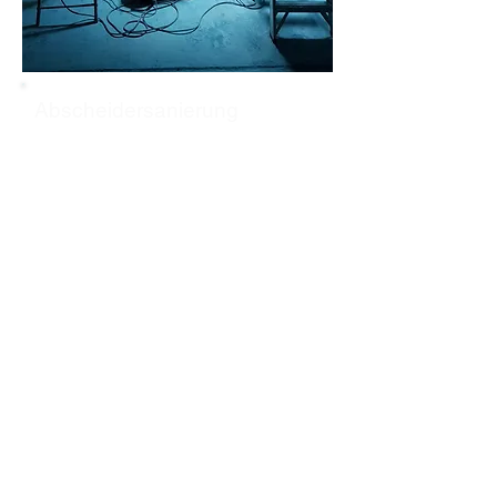
Abscheidersanierung
TAK-Umweltservice arbeitet mit
modernsten Beschichtungs- und
Abdichtungssystemen, um Ihren
Abscheider für die Nachprüfung zu
sanieren. Oft sind
Abscheideranlagen mit
minderwertigen Kunststoffmassen
beschichtet, die nicht lange halten.
TAK-Umweltservice arbeitet mit
speziell auf Abscheideranlagen
zugeschnittenen 2-Komponenten-
Abdichtungssystemen auf