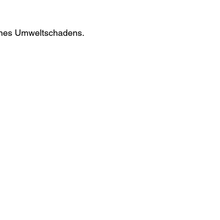
eines Umweltschadens.
innenhülle
indrische und rechteckige
und damit sicher.
Tankmaße.
 – ohne aufwändige Umbauten.
zur permanenten Kontrolle.