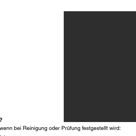
 defekten Tankanlagen
rt. Wir entwickeln mit
ierungskonzept mit
erfahren.
?
enn bei Reinigung oder Prüfung festgestellt wird: