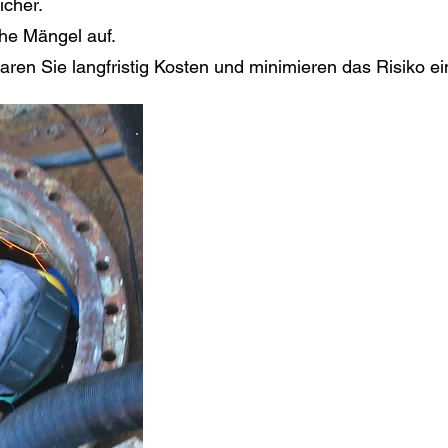
icher.
he Mängel auf.
aren Sie langfristig Kosten und minimieren das Risiko 
Unsere Lösung: Die Tank
(Leckschutzauskleidung)
Unsere spezielle Lösung für zyl
Stahltanks:
Macht Ihren Tank doppelwandig 
Individuell angefertigt für Ihre 
Einbau durch Vakuum-Fixierung
Mit integriertem Leckwarngerät 