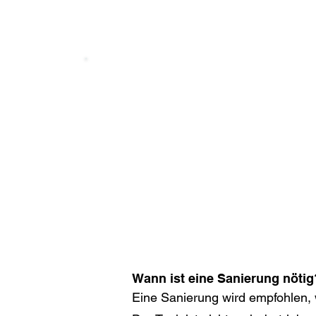
Mit TAK sind Ihre alten oder
schnell und fachgerecht sanie
Ihnen ein transparentes San
modernsten Materialien und V
Wann ist eine Sanierung nötig
Eine Sanierung wird empfohlen, w