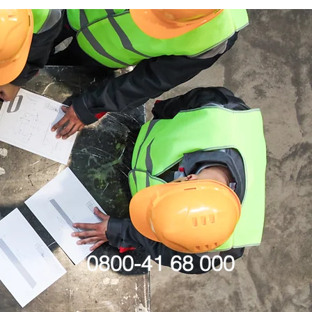
e GmbH
e Wartung,
d
 Tanks,
nlagen,
0800-41 68 000
an, wir