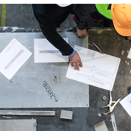
Die
TAK – Umweltservic
ist Ihr Fachbetrieb für di
Reinigung, Reparatur un
Sanierung aller Arten von
Behältern, technischen A
Abflüssen, Kanälen und
Abscheidern.
Rufen Sie uns noch heute 