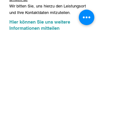
Wir bitten Sie, uns hierzu den Leistungsort
und Ihre Kontaktdaten mitzuteilen.
Hier können Sie uns weitere
Informationen mitteilen
(z.B. geplante Ausführung, weitere
Ansprechpartner oder sonstige
Anfragen)
Mit der Nutzung dieses Formulars
erklären Sie sich mit der
Speicherung und Verarbeitung
Ihrer Daten durch diese Website
einverstanden. Siehe
Datenschutzerklärung