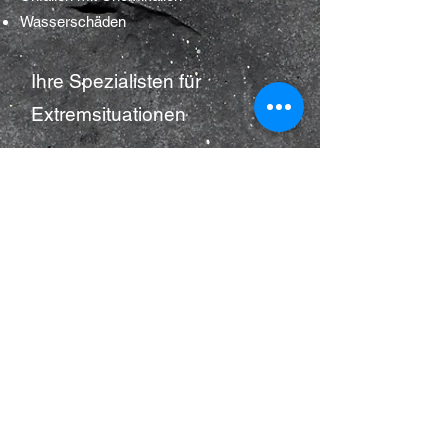
Wasserschäden
Ihre Spezialisten für
Extremsituationen
Qualität steht für uns ganz oben
präzise Vorgehensweise durch
jahrzehntelange Erfahrung im Umgang mit
Gefahrenstoffen
Einsatz modernster Umwelttechnologien
optimal für den Notfall ausgerüsteter
Fuhrpark
zertifizierter Entsorgungsfachbetrieb nach
§ 52 KrW-/AbfG und EfbV, Fachbetrieb
nach Wasserhaushaltsgesetz (WHG)
bestens geschulte Mitarbeiter mit
umfangreichen Sach- und