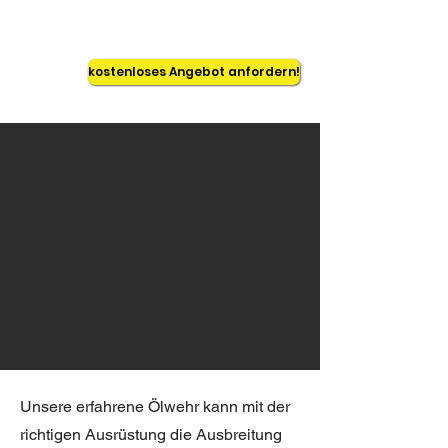
ausschließen. Besonders häufige
Schadensursachen sind Leckagen,
überfüllte Tanks, Kfz-Unfälle oder achtlos in
kostenloses Angebot anfordern!
der Natur entsorgte umweltgefährdende
Stoffe.
Unsere erfahrene Ölwehr kann mit der
richtigen Ausrüstung die Ausbreitung